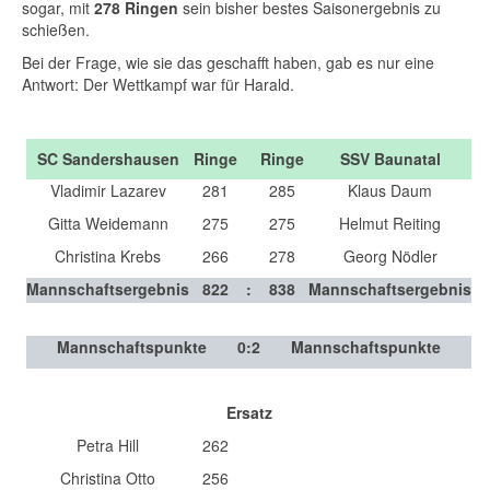
sogar, mit
278 Ringen
sein bisher bestes Saisonergebnis zu
schießen.
Bei der Frage, wie sie das geschafft haben, gab es nur eine
Antwort: Der Wettkampf war für Harald.
SC Sandershausen
Ringe
Ringe
SSV Baunatal
Vladimir Lazarev
281
285
Klaus Daum
Gitta Weidemann
275
275
Helmut Reiting
Christina Krebs
266
278
Georg Nödler
Mannschaftsergebnis
822
:
838
Mannschaftsergebnis
Mannschaftspunkte
0
:
2
Mannschaftspunkte
Ersatz
Petra Hill
262
Christina Otto
256