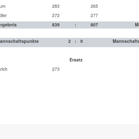
aum
283
265
dler
272
277
rgebnis
839
:
807
M
annschaftspunkte
2
:
0
Mannschaft
Ersatz
rich
273