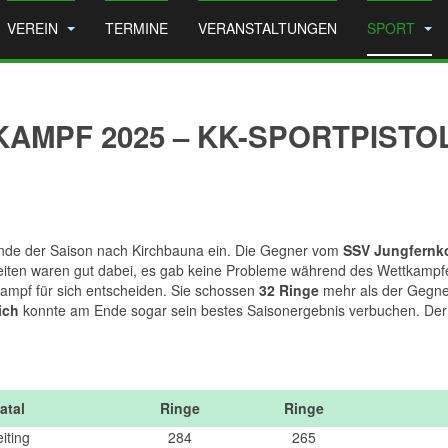
VEREIN
TERMINE
VERANSTALTUNGEN
SPORT
MPF 2025 – KK-SPORTPISTOL
unde der Saison nach Kirchbauna ein. Die Gegner vom
SSV Jungfernk
Seiten waren gut dabei, es gab keine Probleme während des Wettkampf
ampf für sich entscheiden. Sie schossen
32 Ringe
mehr als der Gegner
ich
konnte am Ende sogar sein bestes Saisonergebnis verbuchen. Der SS
!
atal
Ringe
Ringe
iting
284
265