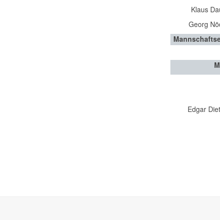
Klaus D
Georg Nö
Mannschaftse
M
Edgar Diet