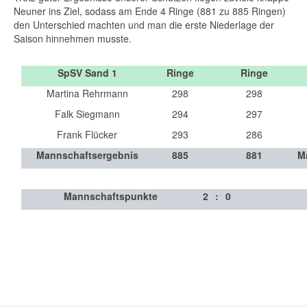
Neuner ins Ziel, sodass am Ende 4 Ringe (881 zu 885 Ringen)
den Unterschied machten und man die erste Niederlage der
Saison hinnehmen musste.
SpSV Sand 1
Ringe
Ringe
Martina Rehrmann
298
298
Falk Siegmann
294
297
Frank Flücker
293
286
Mannschaftsergebnis
885
881
M
Mannschaftspunkte
2
:
0