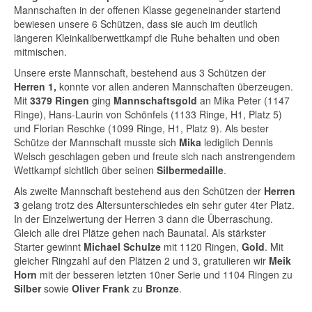
Mannschaften in der offenen Klasse gegeneinander startend
bewiesen unsere 6 Schützen, dass sie auch im deutlich
längeren Kleinkaliberwettkampf die Ruhe behalten und oben
mitmischen.
Unsere erste Mannschaft, bestehend aus 3 Schützen der
Herren 1,
konnte vor allen anderen Mannschaften überzeugen.
Mit
3379 Ringen
ging
Mannschaftsgold
an Mika Peter (1147
Ringe), Hans-Laurin von Schönfels (1133 Ringe, H1, Platz 5)
und Florian Reschke (1099 Ringe, H1, Platz 9). Als bester
Schütze der Mannschaft musste sich
Mika
lediglich Dennis
Welsch geschlagen geben und freute sich nach anstrengendem
Wettkampf sichtlich über seinen
Silbermedaille
.
Als zweite Mannschaft bestehend aus den Schützen der
Herren
3
gelang trotz des Altersunterschiedes ein sehr guter 4ter Platz.
In der Einzelwertung der Herren 3 dann die Überraschung.
Gleich alle drei Plätze gehen nach Baunatal. Als stärkster
Starter gewinnt
Michael Schulze
mit 1120 Ringen,
Gold
. Mit
gleicher Ringzahl auf den Plätzen 2 und 3, gratulieren wir
Meik
Horn
mit der besseren letzten 10ner Serie und 1104 Ringen zu
Silber
sowie
Oliver Frank
zu
Bronze
.