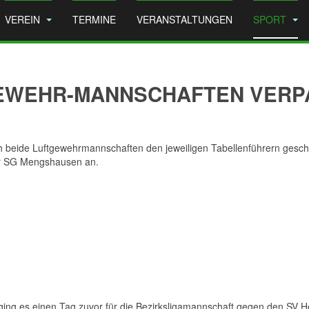
VEREIN
TERMINE
VERANSTALTUNGEN
SPORT
EWEHR-MANNSCHAFTEN VERPA
h beide Luftgewehrmannschaften den jeweiligen Tabellenführern geschl
er SG Mengshausen an.
ging es einen Tag zuvor für die Bezirksligamannschaft gegen den SV Heg