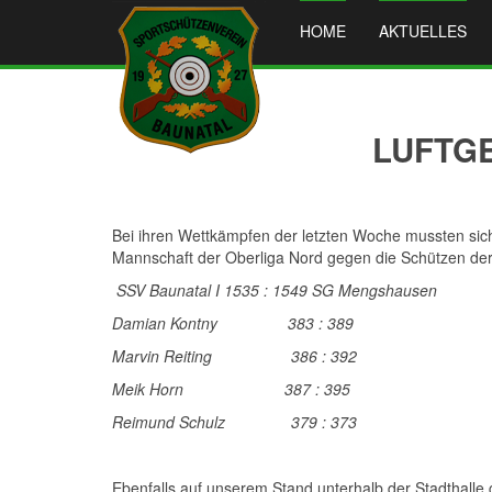
HOME
AKTUELLES
LUFTG
Bei ihren Wettkämpfen der letzten Woche mussten sic
Mannschaft der Oberliga Nord gegen die Schützen d
SSV Baunatal I 1535 : 1549 SG Mengshausen
Damian Kontny 383 : 389
Marvin Reiting 386 : 392
Meik Horn 387 : 395
Reimund Schulz 379 : 373
Ebenfalls auf unserem Stand unterhalb der Stadthalle 