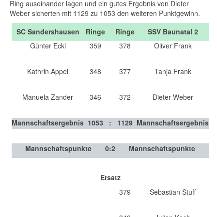
Ring auseinander lagen und ein gutes Ergebnis von Dieter
Weber sicherten mit 1129 zu 1053 den weiteren Punktgewinn.
SC Sandershausen
Ringe
Ringe
SSV Baunatal 2
Günter Eckl
359
378
Oliver Frank
Kathrin Appel
348
377
Tanja Frank
Manuela Zander
346
372
Dieter Weber
Mannschaftsergebnis
1053
:
1129
Mannschaftsergebnis
Mannschaftspunkte
0
:
2
Mannschaftspunkte
Ersatz
379
Sebastian Stuff