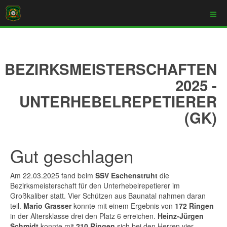
BEZIRKSMEISTERSCHAFTEN
2025 -
UNTERHEBELREPETIERER
(GK)
Gut geschlagen
Am 22.03.2025 fand beim
SSV Eschenstruht
die
Bezirksmeisterschaft für den Unterhebelrepetierer im
Großkaliber statt. Vier Schützen aus Baunatal nahmen daran
teil.
Mario Grasser
konnte mit einem Ergebnis von
172 Ringen
in der Altersklasse drei den Platz 6 erreichen.
Heinz-Jürgen
Schmidt
konnte mit
210 Ringen
sich bei den Herren vier