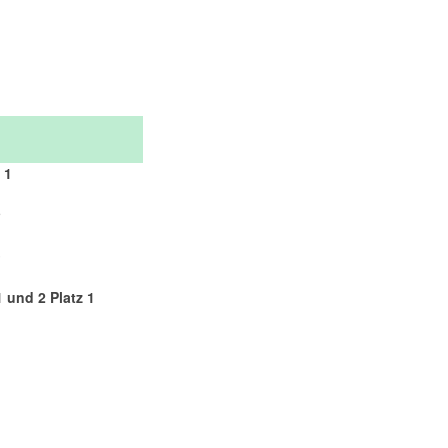
 1
5
3
 und 2 Platz 1