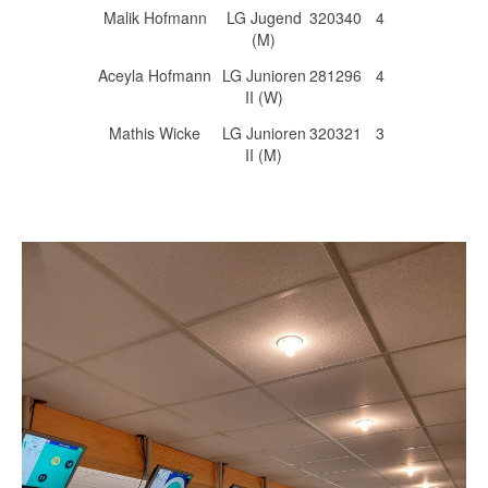
Malik Hofmann
LG Jugend
320
340
4
(M)
Aceyla Hofmann
LG Junioren
281
296
4
II (W)
Mathis Wicke
LG Junioren
320
321
3
II (M)