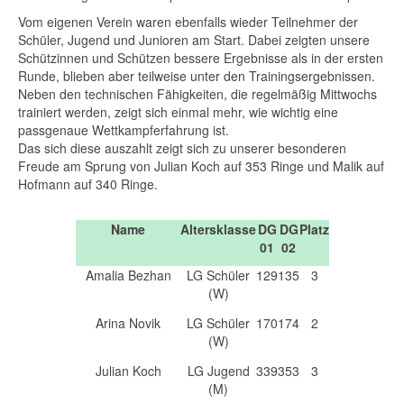
Vom eigenen Verein waren ebenfalls wieder Teilnehmer der
Schüler, Jugend und Junioren am Start. Dabei zeigten unsere
Schützinnen und Schützen bessere Ergebnisse als in der ersten
Runde, blieben aber teilweise unter den Trainingsergebnissen.
Neben den technischen Fähigkeiten, die regelmäßig Mittwochs
trainiert werden, zeigt sich einmal mehr, wie wichtig eine
passgenaue Wettkampferfahrung ist.
Das sich diese auszahlt zeigt sich zu unserer besonderen
Freude am Sprung von Julian Koch auf 353 Ringe und Malik auf
Hofmann auf 340 Ringe.
Name
Altersklasse
DG
DG
Platz
01
02
Amalia Bezhan
LG Schüler
129
135
3
(W)
Arina Novik
LG Schüler
170
174
2
(W)
Julian Koch
LG Jugend
339
353
3
(M)