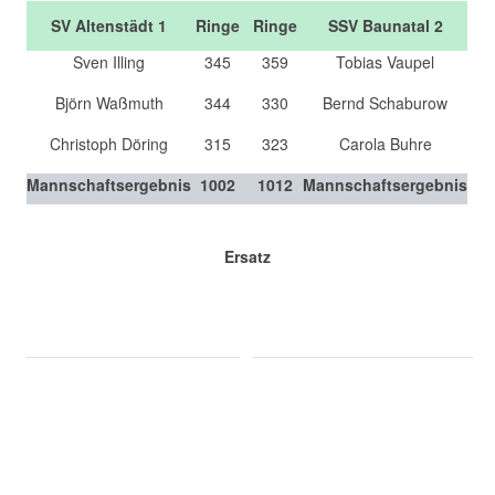
SV Altenstädt 1
Ringe
Ringe
SSV Baunatal 2
Sven Illing
345
359
Tobias Vaupel
Björn Waßmuth
344
330
Bernd Schaburow
Christoph Döring
315
323
Carola Buhre
Mannschaftsergebnis
1002
1012
Mannschaftsergebnis
Ersatz