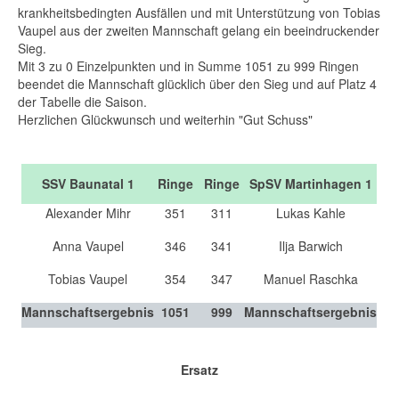
krankheitsbedingten Ausfällen und mit Unterstützung von Tobias
Vaupel aus der zweiten Mannschaft gelang ein beeindruckender
Sieg.
Mit 3 zu 0 Einzelpunkten und in Summe 1051 zu 999 Ringen
beendet die Mannschaft glücklich über den Sieg und auf Platz 4
der Tabelle die Saison.
Herzlichen Glückwunsch und weiterhin "Gut Schuss"
SSV Baunatal 1
Ringe
Ringe
SpSV Martinhagen 1
Alexander Mihr
351
311
Lukas Kahle
Anna Vaupel
346
341
Ilja Barwich
Tobias Vaupel
354
347
Manuel Raschka
Mannschaftsergebnis
1051
999
Mannschaftsergebnis
Ersatz