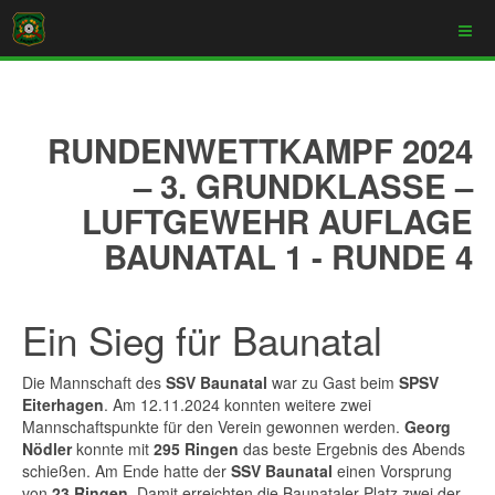
RUNDENWETTKAMPF 2024
– 3. GRUNDKLASSE –
LUFTGEWEHR AUFLAGE
BAUNATAL 1 - RUNDE 4
Ein Sieg für Baunatal
Die Mannschaft des
SSV Baunatal
war zu Gast beim
SPSV
Eiterhagen
. Am 12.11.2024 konnten weitere zwei
Mannschaftspunkte für den Verein gewonnen werden.
Georg
Nödler
konnte mit
295 Ringen
das beste Ergebnis des Abends
schießen. Am Ende hatte der
SSV Baunatal
einen Vorsprung
von
23 Ringen
. Damit erreichten die Baunataler Platz zwei der