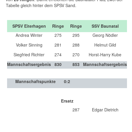
Tabelle gleich hinter dem SPSV Sand.
SPSV Eiterhagen
Ringe
Ringe
SSV Baunatal
Andrea Winter
275
295
Georg Nödler
Volker Sinning
281
288
Helmut Gild
Siegfried Richter
274
270
Horst-Harry Kube
Mannschaftsergebnis
830
853
Mannschaftsergebnis
Mannschaftspunkte
0
:
2
Ersatz
287
Edgar Dietrich