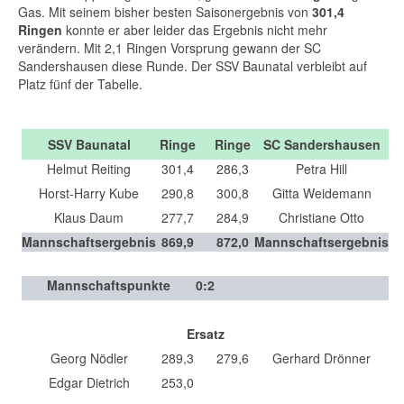
Gas. Mit seinem bisher besten Saisonergebnis von
301,4
Ringen
konnte er aber leider das Ergebnis nicht mehr
verändern. Mit 2,1 Ringen Vorsprung gewann der SC
Sandershausen diese Runde. Der SSV Baunatal verbleibt auf
Platz fünf der Tabelle.
SSV Baunatal
Ringe
Ringe
SC Sandershausen
Helmut Reiting
301,4
286,3
Petra Hill
Horst-Harry Kube
290,8
300,8
Gitta Weidemann
Klaus Daum
277,7
284,9
Christiane Otto
Mannschaftsergebnis
869,9
872,0
Mannschaftsergebnis
Mannschaftspunkte
0
:
2
Ersatz
Georg Nödler
289,3
279,6
Gerhard Drönner
Edgar Dietrich
253,0