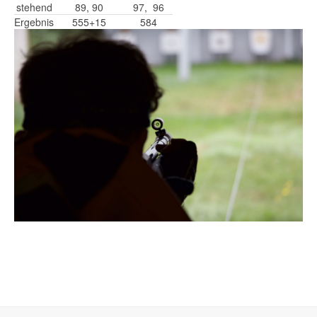
stehend
89, 90
97, 96
Ergebnis
555+15
584