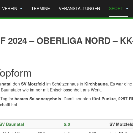
VEREIN
TERMINE
VERANSTALTUNGEN
SPORT
2024 – OBERLIGA NORD – KK
Topform
unatal
den
SV Motzfeld
im Schützenhaus in
Kirchbauna
. Es war ein
Baunataler wie immer mit Entschlossenheit ans Werk.
Tag ihr
bestes Saisonergebnis
. Damit konnten
fünf Punkte
,
2257 R
hafft hat.
SV Baunatal
5:0
SV Motzfel