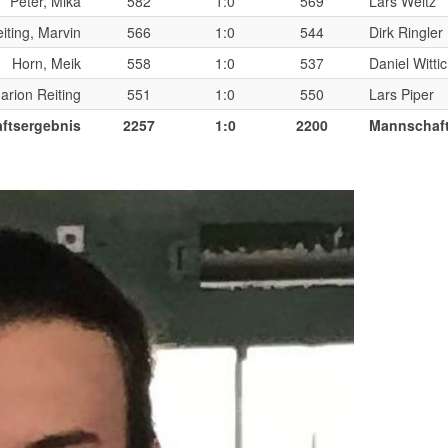
Peter, Mika
582
1:0
569
Lars Weitz
iting, Marvin
566
1:0
544
Dirk Ringler
Horn, Meik
558
1:0
537
Daniel Witti
arion Reiting
551
1:0
550
Lars Piper
ftsergebnis
2257
1:0
2200
Mannschaft