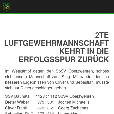
2TE
LUFTGEWEHRMANNSCHAFT
KEHRT IN DIE
ERFOLGSSPUR ZURÜCK
Im Wettkampf gegen den SpSV Oberzwehren, schoss
sich unsere Mannschaft zum Sieg. Mit wieder deutlich
besseren Ergebnissen von Oliver und Sebastian, musste
sich nur Dieter geschlagen geben.
SSV Baunatal II
1123 : 1112
SpSV Oberzwehren
Dieter Weber
373 : 381
Jochen Michaelis
Oliver Frank
373 : 365
Georg Zacharias
Sebastian Stuff
377 : 366
Lothar Marth