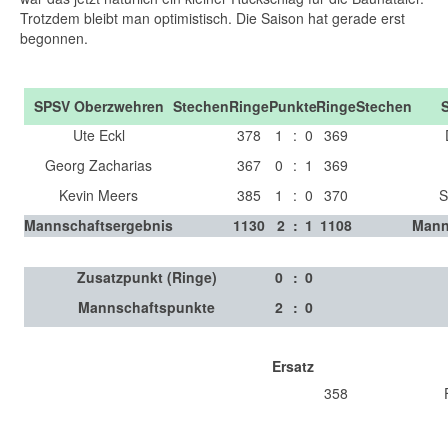
Trotzdem bleibt man optimistisch. Die Saison hat gerade erst
begonnen.
SPSV Oberzwehren
Stechen
Ringe
Punkte
Ringe
Stechen
Ute Eckl
378
1
:
0
369
Georg Zacharias
367
0
:
1
369
Kevin Meers
385
1
:
0
370
S
Mannschaftsergebnis
1130
2
:
1
1108
Mann
Zusatzpunkt (Ringe)
0
:
0
Mannschaftspunkte
2
:
0
Ersatz
358