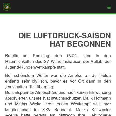
DIE LUFTDRUCK-SAISON
HAT BEGONNEN
Bereits am Samstag, den 16.09., fand in den
Räumlichkeiten des SV Wilhelmshausen der Auftakt der
Jugend-Rundenwettkämpfe statt.
Bei schönstem Wetter war die Anreise an der Fulda
entlang sehr idyllisch, bevor es vor Ort dann in den
„ernsthaften“ Teil überging.
Bei entspannter Atmosphäre und nach kurzer Einweisung
absolvierten unsere Nachwuchsschützen Malik Hofmann
und Mathis Wicke ihren ersten Wettkampf seit ihrer
Mitgliedschaft im SSV Baunatal. Maliks Schwester
Acelya hatte bereits am Mittwoch ihre Debut-Serie