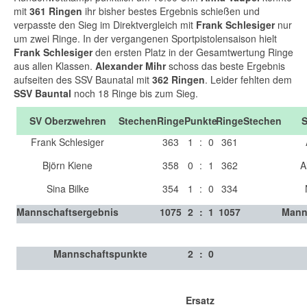
mit
361 Ringen
ihr bisher bestes Ergebnis schießen und
verpasste den Sieg im Direktvergleich mit
Frank Schlesiger
nur
um zwei Ringe. In der vergangenen Sportpistolensaison hielt
Frank Schlesiger
den ersten Platz in der Gesamtwertung Ringe
aus allen Klassen.
Alexander Mihr
schoss das beste Ergebnis
aufseiten des SSV Baunatal mit
362 Ringen
. Leider fehlten dem
SSV Bauntal
noch 18 Ringe bis zum Sieg.
SV Oberzwehren
Stechen
Ringe
Punkte
Ringe
Stechen
S
Frank Schlesiger
363
1
:
0
361
Björn Kiene
358
0
:
1
362
A
Sina Bilke
354
1
:
0
334
Mannschaftsergebnis
1075
2
:
1
1057
Mann
Mannschaftspunkte
2
:
0
Ersatz