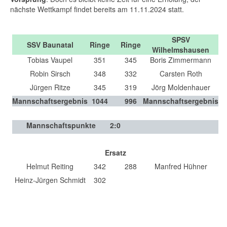
nächste Wettkampf findet bereits am 11.11.2024 statt.
SPSV
SSV Baunatal
Ringe
Ringe
Wilhelmshausen
Tobias Vaupel
351
345
Boris Zimmermann
Robin Sirsch
348
332
Carsten Roth
Jürgen Ritze
345
319
Jörg Moldenhauer
Mannschaftsergebnis
1044
996
Mannschaftsergebnis
Mannschaftspunkte
2
:
0
Ersatz
Helmut Reiting
342
288
Manfred Hühner
Heinz-Jürgen Schmidt
302